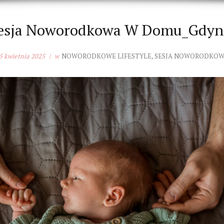
esja Noworodkowa W Domu_Gdyn
5 kwietnia 2025
w
NOWORODKOWE LIFESTYLE
,
SESJA NOWORODKO