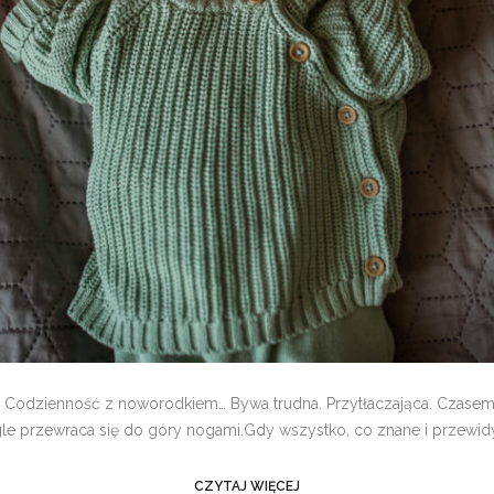
odzienność z noworodkiem… Bywa trudna. Przytłaczająca. Czasem
le przewraca się do góry nogami.Gdy wszystko, co znane i przewidyw
CZYTAJ WIĘCEJ