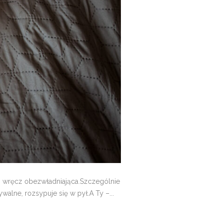
 wręcz obezwładniająca.Szczególnie
alne, rozsypuje się w pył.A Ty –...