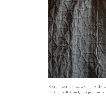
Sesja noworodkowa w domu_Gdynia C
na początku, kiedy Twoje życie nag