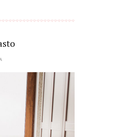
asto
A