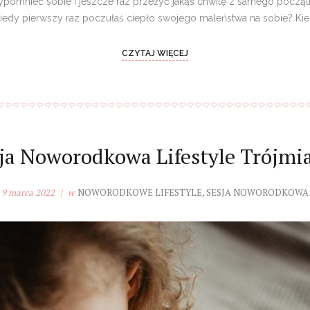
omnieć sobie i jeszcze raz przeżyć jakąś chwilę z samego początk
edy pierwszy raz poczułaś ciepło swojego maleństwa na sobie? Kie
CZYTAJ WIĘCEJ
ja Noworodkowa Lifestyle Trójmi
9 marca 2022
w
NOWORODKOWE LIFESTYLE
,
SESJA NOWORODKOWA