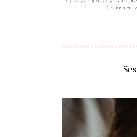
A gdybyś mogła, Droga Mamo, przyp
Czy moment, ki
Ses