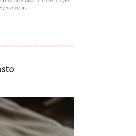
u macierzyństwa, to co by to było?
dy wzruszona...
asto